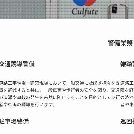
警備業務
交通誘導警備
雑踏
道路工事現場・建築現場において一般交通に及ぼす様々な支
道路工
障を軽減すると共に、一般車両や歩行者の安全を図り、交通
障を軽
の渋滞や事故の発生を未然に防止することを目的として歩行
の渋滞
者や車両の誘導を行います。
者や車
駐車場警備
巡回